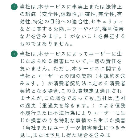
当社は,本サービスに事実上または法律上
の瑕疵（安全性,信頼性,正確性,完全性,有
効性,特定の目的への適合性,セキュリティ
などに関する欠陥,エラーやバグ,権利侵害
などを含みます。）がないことを保証する
ものではありません。
当社は,本サービスによってユーザーに生
じたあらゆる損害について,一切の責任を
負いません。ただし,本サービスに関する
当社とユーザーとの間の契約（本規約を含
みます。）が消費者契約法に定める消費者
契約となる場合,この免責規定は適用され
ませんが,この場合であっても,当社は,当社
の過失（重過失を除きます。）による債務
不履行または不法行為によりユーザーに生
じた損害のうち特別な事情から生じた損害
（当社またはユーザーが損害発生につき予
見し,または予見し得た場合を含みま