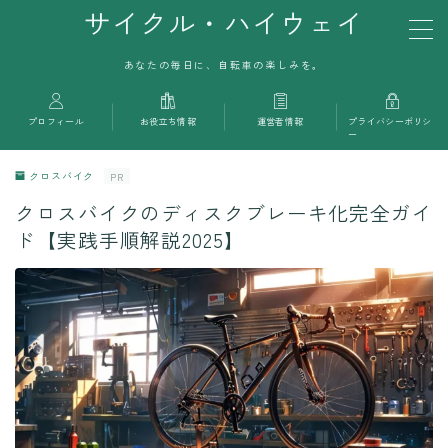
サイクル・ハイウェイ
あなたの毎日に、自転車の楽しみを。
MENU
プロフィール
お役立ち情報
運営者情報
プライバシーポリシ
お問い合わせ
ー
クロスバイク
PR
利用規約／特定商取引法に基づく表記
クロスバイクのディスクブレーキ化完全ガイ
ド【実践手順解説2025】
プライバシーポリシー